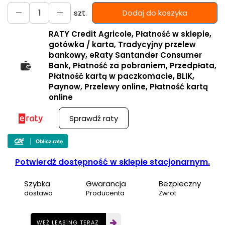
szt.
Dodaj do koszyka
RATY Credit Agricole, Płatność w sklepie,
gotówka / karta, Tradycyjny przelew
bankowy, eRaty Santander Consumer
Bank, Płatność za pobraniem, Przedpłata,
Płatność kartą w paczkomacie, BLIK,
Paynow, Przelewy online, Płatność kartą
online
Sprawdź raty
Potwierdź dostępność w sklepie stacjonarnym.
Szybka
Gwarancja
Bezpieczny
dostawa
Producenta
Zwrot
WEŹ LEASING TERAZ