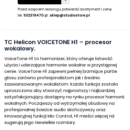
Przed wzięciem leasingu potwierdź asortyment i cenę:
tel.
502319470
@:
sklep@studiostore.pl
TC Helicon VOICETONE H1
– procesor
wokalowy.
VoiceTone H1 to harmonizer, który oferuje łatwość
użycia i uderzające harmonie wokalne w przystępnej
cenie. VoiceTone H1 zapewni pełniej brzmiące partie
głosu zarówno profesjonalistom jak i średnio
zaawansowanym wokalistom. Każda funkcja została
uproszczona aby stworzyć najprostszy i najbardziej
satysfakcjonujący dostępny na rynku procesor harmonii
wokalnych. Począwszy od wytrzymałej obudowy na
profesjonalnej ścieżce audio skończywszy oraz
innowacyjnej funkcji Mic Control, H1 mieści więcej niż
sugerują jego niewielkie rozmiary.