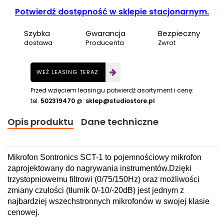
Potwierdź dostępność w sklepie stacjonarnym.
Szybka
Gwarancja
Bezpieczny
dostawa
Producenta
Zwrot
WEŹ LEASING TERAZ
Przed wzięciem leasingu potwierdź asortyment i cenę:
tel.
502319470
@:
sklep@studiostore.pl
Opis produktu
Dane techniczne
Mikrofon Sontronics SCT-1 to pojemnościowy mikrofon
zaprojektowany do nagrywania instrumentów.Dzięki
trzystopniowemu filtrowi (0/75/150Hz) oraz możliwości
zmiany czułości (tłumik 0/-10/-20dB) jest jednym z
najbardziej wszechstronnych mikrofonów w swojej klasie
cenowej.