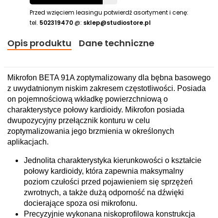
Przed wzięciem leasingu potwierdź asortyment i cenę:
tel.
502319470
@:
sklep@studiostore.pl
Opis produktu
Dane techniczne
Mikrofon BETA 91A zoptymalizowany dla bębna basowego
z uwydatnionym niskim zakresem częstotliwości. Posiada
on pojemnościową wkładkę powierzchniową o
charakterystyce połowy kardioidy. Mikrofon posiada
dwupozycyjny przełącznik konturu w celu
zoptymalizowania jego brzmienia w określonych
aplikacjach.
Jednolita charakterystyka kierunkowości o kształcie
połowy kardioidy, która zapewnia maksymalny
poziom czułości przed pojawieniem się sprzężeń
zwrotnych, a także dużą odporność na dźwięki
docierające spoza osi mikrofonu.
Precyzyjnie wykonana niskoprofilowa konstrukcja