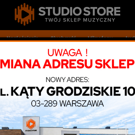
Nagłośnienie
Słuchawki
Mikrofony
Audi
ofon