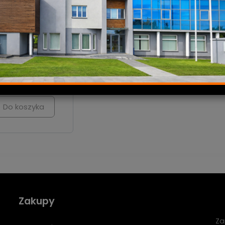
OFON Concorde
MKII Mix
Na zamówienie -
taj o dostępność
399,00 zł
Do koszyka
Zakupy
Za