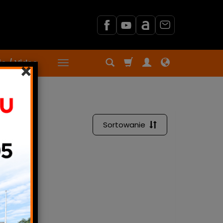
o / Video
×
Sortowanie