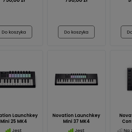
750,00 zł
790,00 zł
9
Do koszyka
Do koszyka
Do
ation Launchkey
Novation Launchkey
Nova
Mini 25 MK4
Mini 37 MK4
Cont
Jest
Jest
Na 