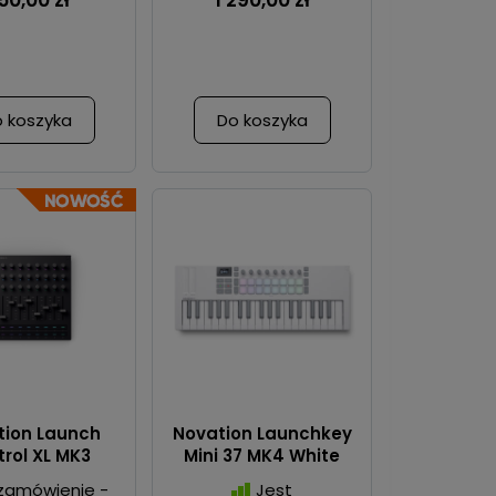
50,00 zł
1 290,00 zł
 koszyka
Do koszyka
tion Launch
Novation Launchkey
rol XL MK3
Mini 37 MK4 White
zamówienie -
Jest