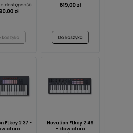
 o dostępność
619,00 zł
90,00 zł
 koszyka
Do koszyka
n FLkey 2 37 -
Novation FLkey 2 49
awiatura
- klawiatura