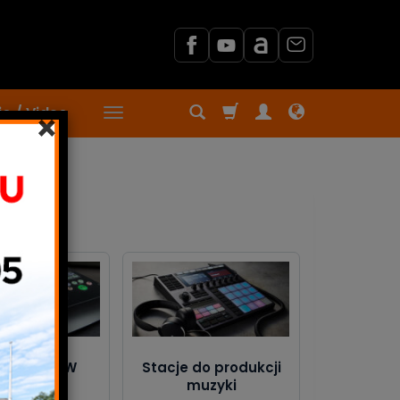
o / Video
×
rolery DAW
Stacje do produkcji
muzyki