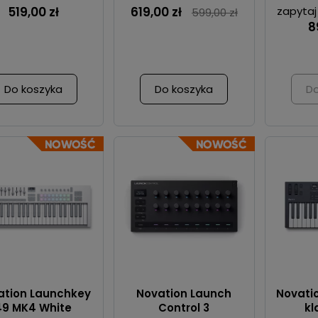
519,00 zł
619,00 zł
zapytaj
599,00 zł
8
Do koszyka
Do koszyka
Do
ation Launchkey
Novation Launch
Novatio
49 MK4 White
Control 3
kl