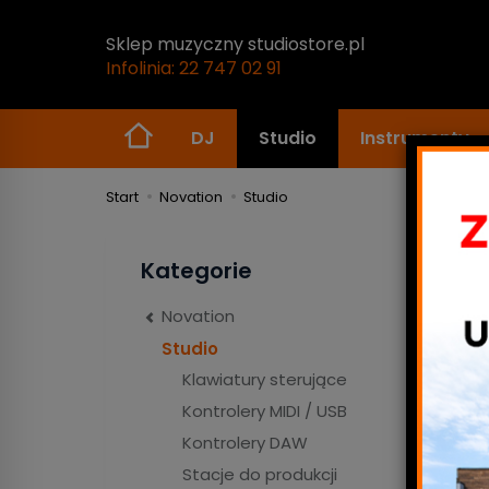
Sklep muzyczny studiostore.pl
Infolinia: 22 747 02 91
DJ
Studio
Instrumenty
Start
Novation
Studio
Stu
Kategorie
Novation
Studio
Klawiatury sterujące
Kontrolery MIDI / USB
Kontrolery DAW
Klaw
Stacje do produkcji