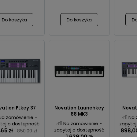
Do koszyka
Do koszyka
Do
vation FLkey 37
Novation Launchkey
Novat
88 MK3
Na zamówienie -
Na 
Na zamówienie -
taj o dostępność
zapytaj
zapytaj o dostępność
,65 zł
898,00
850,00 zł
1 639,00 zł