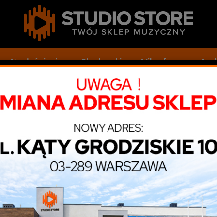
Nagłośnienie
Słuchawki
Mikrofony
Audi
dio
iatury sterujące
Kontrolery MIDI / USB
Kont