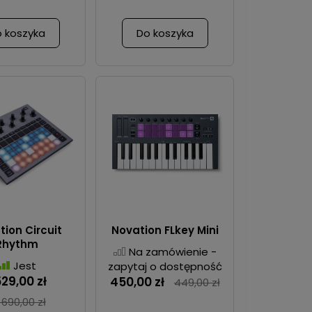
 koszyka
Do koszyka
ion Circuit
Novation FLkey Mini
Rhythm
Na zamówienie -
Jest
zapytaj o dostępność
529,00 zł
450,00 zł
449,00 zł
 690,00 zł