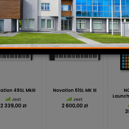
ation 49SL MkIII
Novation 61SL MK III
N
Launch
Jest
Jest
2 339,00 zł
2 600,00 zł
3