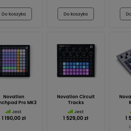
Do koszyka
Do koszyka
Do
Novation
Novation Circuit
Novat
nchpad Pro MK3
Tracks
Jest
Jest
1 190,00 zł
1 529,00 zł
1 
1