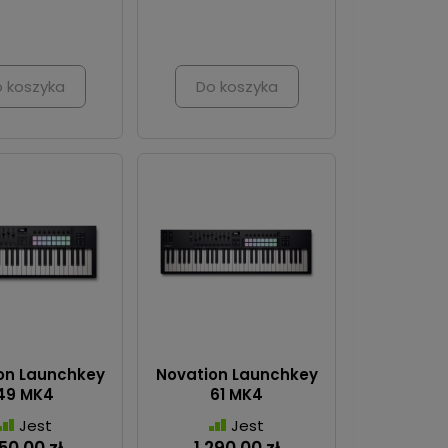
 koszyka
Do koszyka
on Launchkey
Novation Launchkey
49 MK4
61 MK4
Jest
Jest