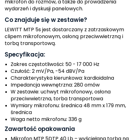
mikrofon do rozmów, a także do prowadzenia
wydarzeń i dyskusji panelowych.
Co znajduje się w zestawie?
LEWITT MTP 5s jest dostarczany z zatrzaskowym
clipem mikrofonowym, osłoną przeciwwietrzną i
torbą transportową.
Specyfikacja:
Zakres częstotliwości: 50 - 17 000 Hz
Czułość: 2 mV/Pa, -54 dBV/Pa
Charakterystyka kierunkowa: kardioidalna
Impedancja wewnętrzna: 280 omów
W zestawie: uchwyt mikrofonowy, osłona
przeciwwietrzna, torba transportowa
Wymiary mikrofonu: średnica 48 mm x 179 mm,
średnica
Waga netto mikrofonu: 336 g
Zawartość opakowania
Mikrofon MTP 5DTP 40 Lb – wyściełana torba na