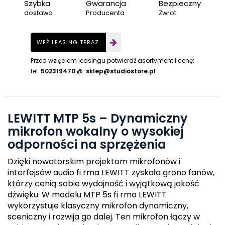
Szybka
Gwarancja
Bezpieczny
dostawa
Producenta
Zwrot
WEŹ LEASING TERAZ
Przed wzięciem leasingu potwierdź asortyment i cenę:
tel.
502319470
@:
sklep@studiostore.pl
LEWITT MTP 5s – Dynamiczny
mikrofon wokalny o wysokiej
odporności na sprzężenia
Dzięki nowatorskim projektom mikrofonów i
interfejsów audio fi rma LEWITT zyskała grono fanów,
którzy cenią sobie wydajność i wyjątkową jakość
dźwięku. W modelu MTP 5s fi rma LEWITT
wykorzystuje klasyczny mikrofon dynamiczny,
sceniczny i rozwija go dalej. Ten mikrofon łączy w