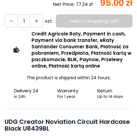
95.00 zł
Net Price:
77.24 zł
szt.
add to shopping cart
Credit Agricole Raty, Payment in cash,
Payment via bank transfer, eRaty
Santander Consumer Bank, Płatność za
pobraniem, Przedpłata, Płatność kartą w
paczkomacie, BLIK, Paynow, Przelewy
online, Płatność kartą online
The product is shipped within 24 hours.
Delivery 24
Warranty
Return
in 24h
For 1 year
Up to 14 days
UDG Creator Noviation Circuit Hardcase
Black U8439BL