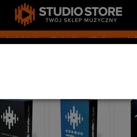
Nagłośnienie
Słuchawki
Mikrofony
Audi
rogramowanie