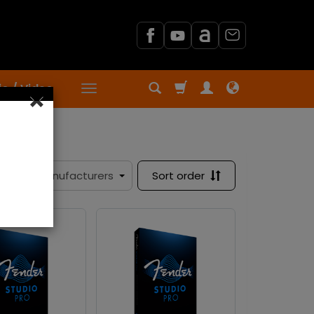
o / Video
×
Sort order