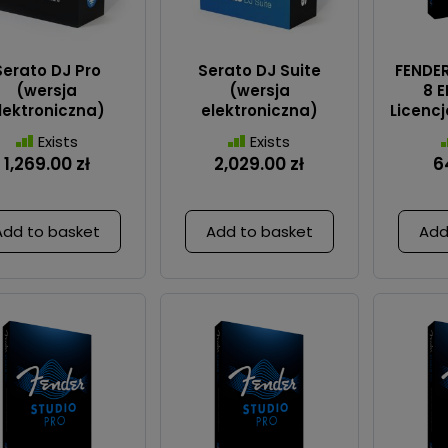
Serato DJ Pro
Serato DJ Suite
FENDE
(wersja
(wersja
8 
lektroniczna)
elektroniczna)
Licenc
Exists
Exists
1,269.00 zł
2,029.00 zł
6
Add to basket
Add to basket
Add