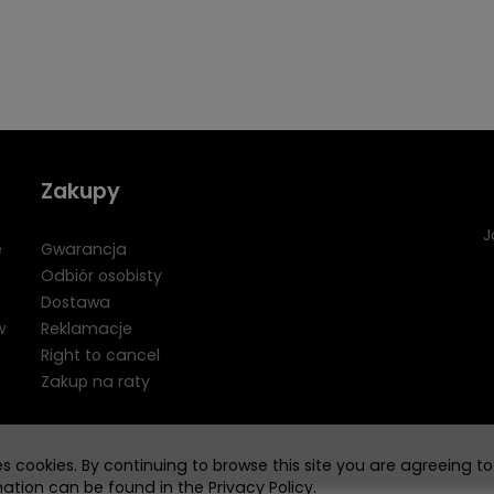
Zakupy
J
e
Gwarancja
Odbiór osobisty
Dostawa
w
Reklamacje
Right to cancel
Zakup na raty
es cookies. By continuing to browse this site you are agreeing to
mation can be found in the
Privacy Policy
.