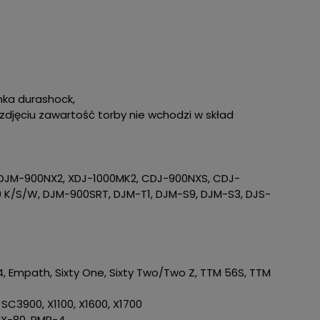
nka durashock,
zdjęciu zawartość torby nie wchodzi w skład
 DJM-900NX2, XDJ-1000MK2, CDJ-900NXS, CDJ-
 K/S/W, DJM-900SRT, DJM-T1, DJM-S9, DJM-S3, DJS-
14, Empath, Sixty One, Sixty Two/Two Z, TTM 56S, TTM
C3900, X1100, X1600, X1700
MX-80, RMP-4