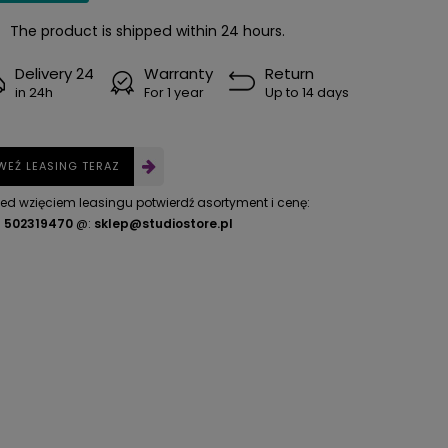
The product is shipped within 24 hours.
Delivery 24
Warranty
Return
in 24h
For 1 year
Up to 14 days
WEŹ LEASING TERAZ
zed wzięciem leasingu potwierdź asortyment i cenę:
.
502319470
@:
sklep@studiostore.pl