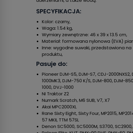
uderzeniami, a także wodą.
SPECYFIKACJA:
Kolor: czarny,
Waga: 1.54 kg,
Wymiary zewnętrzne: 46 x 39 x 13.5 cm,
Materiał: formowana nylonowa (EVA) pia
Inne: wygodne suwaki, przedstawiona na 
produktu,
Pasuje do:
Pioneer DJM-S5, DJM-S7, CDJ-2000NXS2,
1000MK3, DJM-750 K/S, DJM-800, DJM-850
1000, DVJ-1000
NI Traktor Z2
Numark Scratch, M6 SUB, V7, X7
Akai MPC2000XL
Rane Sixty Eight, Sixty Four, MP2015, MP20
57 MKII, TTM 57SL
Denon SC5000, SC5000M, S3700, SC2900, S
Reloop Elite, KUT, RMX-90 DVS, RMX-60, R