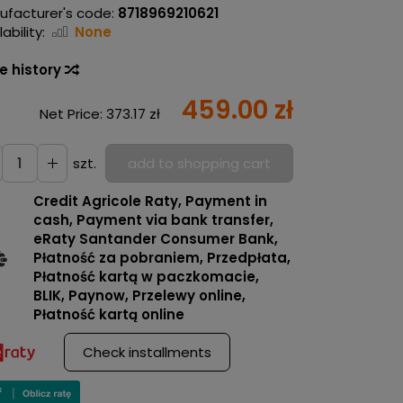
ufacturer's code:
8718969210621
ability:
None
ce history
459.00 zł
Net Price:
373.17 zł
szt.
add to shopping cart
Credit Agricole Raty, Payment in
cash, Payment via bank transfer,
eRaty Santander Consumer Bank,
Płatność za pobraniem, Przedpłata,
Płatność kartą w paczkomacie,
BLIK, Paynow, Przelewy online,
Płatność kartą online
Check installments