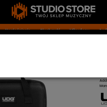
Nagłośnienie
Słuchawki
Mikrofony
Audi
 Black
UD
Ba
Bl
Add
Man