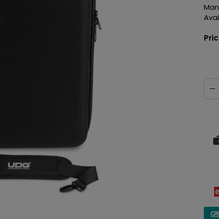
Man
Avail
Pri