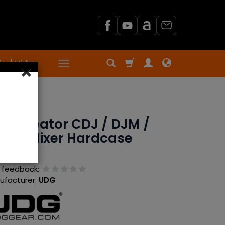
o / Video
×
G Creator CDJ / DJM /
ttle Mixer Hardcase
ack
 feedback:
ufacturer:
UDG