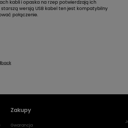
h kabli i opaska na rzep potwierdzają ich
 starszą wersją USB kabel ten jest kompatybilny
zować połączenie.
dback
Zakupy
J
e
Gwarancja