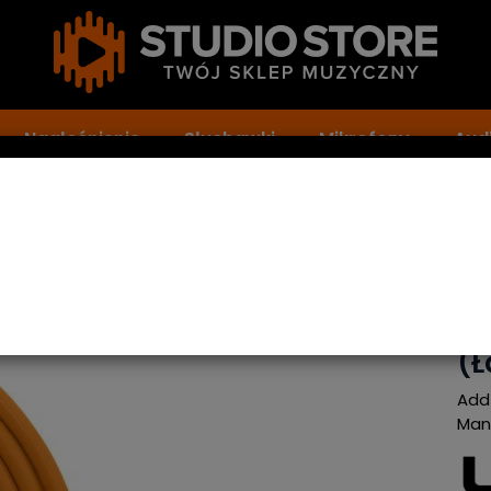
Nagłośnienie
Słuchawki
Mikrofony
Audi
timate Audio Cable USB 2.0 A-B Orange Angled 1m (Łamany) U95004
Ka
Au
Or
(
Add
Man