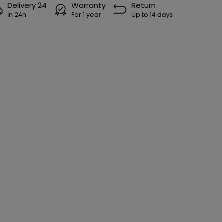
Delivery 24
Warranty
Return
in 24h
For 1 year
Up to 14 days