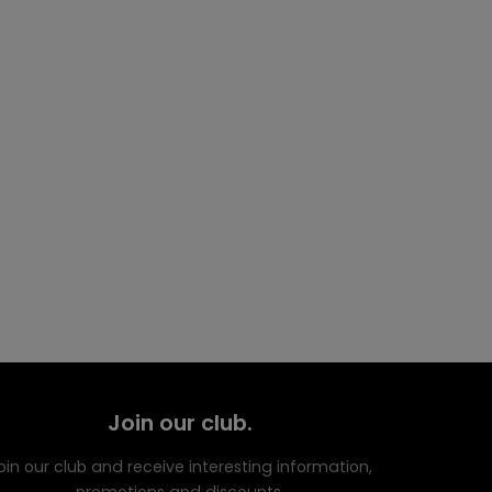
Join our club.
oin our club and receive interesting information,