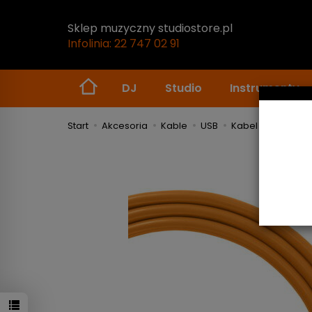
Sklep muzyczny studiostore.pl
Infolinia: 22 747 02 91
DJ
Studio
Instrumenty
Start
Akcesoria
Kable
USB
Kabel USB UDG Ul