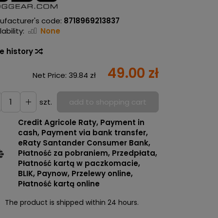
ufacturer's code:
8718969213837
ability:
None
ce history
49.00 zł
Net Price:
39.84 zł
szt.
add to shopping cart
Credit Agricole Raty, Payment in
cash, Payment via bank transfer,
eRaty Santander Consumer Bank,
Płatność za pobraniem, Przedpłata,
Płatność kartą w paczkomacie,
BLIK, Paynow, Przelewy online,
Płatność kartą online
The product is shipped within 24 hours.