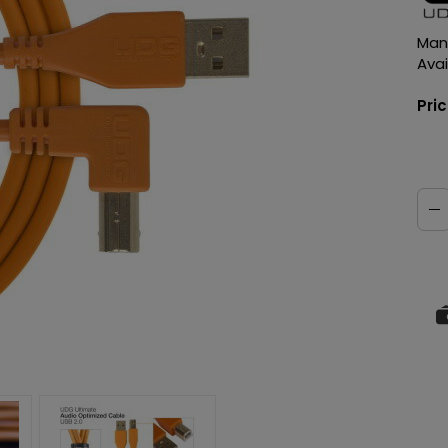
Man
Avail
Pri