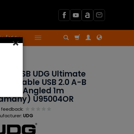
o / Video
×
OR
bel USB UDG Ultimate
dio Cable USB 2.0 A-B
ange Angled 1m
Łamany) U95004OR
 feedback:
ufacturer:
UDG