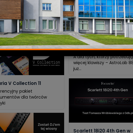
mocja ZOOM - Osłony
Arturia AstroLab - Firmw
TIS !
update 1.5
ny przeciwwietrzne do H1e,
Arturia AstroLab - Firmware
 H4e GRATIS !
update 1.5 Nowa aktualiza
AstroLab 1.5 zapewnia lepszą
integrację z V Collection 11,
Pigments 6 i Analog Lab.
Dostępne są nowe presety i
funkcje przyjazne dla live'o
A dla tych, którzy potrzebują
więcej klawiszy – AstroLab 8
już...
ria V Collection 11
rencyjny pakiet
rumentów dla twórców
yki
Scarlett 18i20 4th Gen w