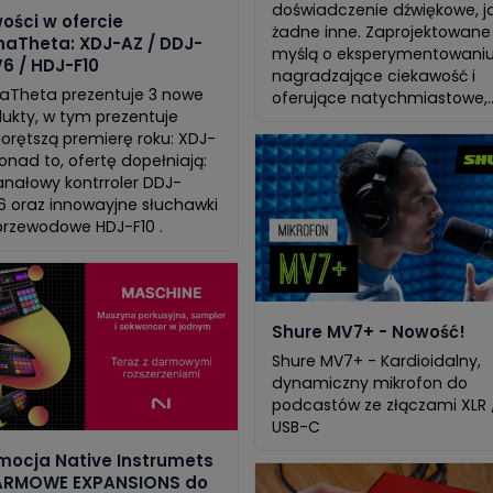
doświadczenie dźwiękowe, j
ości w ofercie
żadne inne. Zaprojektowane
haTheta: XDJ-AZ / DDJ-
myślą o eksperymentowaniu
6 / HDJ-F10
nagradzające ciekawość i
aTheta prezentuje 3 nowe
oferujące natychmiastowe,..
ukty, w tym prezentuje
orętszą premierę roku: XDJ-
onad to, ofertę dopełniają:
nałowy kontrroler DDJ-
 oraz innowayjne słuchawki
rzewodowe HDJ-F10 .
Shure MV7+ - Nowość!
Shure MV7+ - Kardioidalny,
dynamiczny mikrofon do
podcastów ze złączami XLR 
USB-C
mocja Native Instrumets
ARMOWE EXPANSIONS do