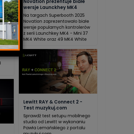
are
Novation prezentuje białe
wersje Launckhey MK4
Na targach Superbooth 2025
cja
Novation zaprezentowało białe
wersje popularnych kontrolerów
z serii Launchkey MK4 - Mini 37
MK4 White oraz 49 MK4 White
wców.
8
Lewitt RAY & Connect 2 -
Test muzykuj.com
Sprawdź test setupu mobilnego
studia od Lewitt w wykonaniu
Pawła Lemańskiego z portalu
muzykuj.com