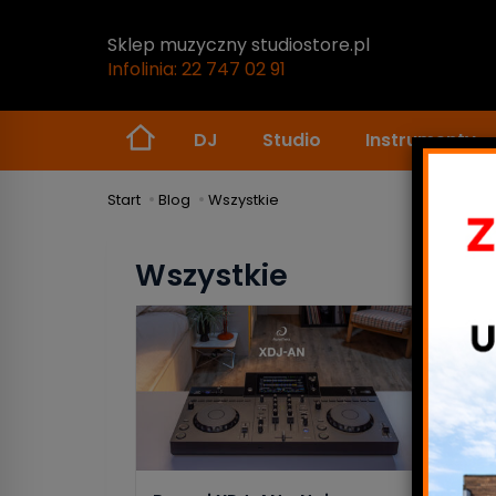
Sklep muzyczny studiostore.pl
Infolinia: 22 747 02 91
DJ
Studio
Instrumenty
Start
Blog
Wszystkie
Wszystkie