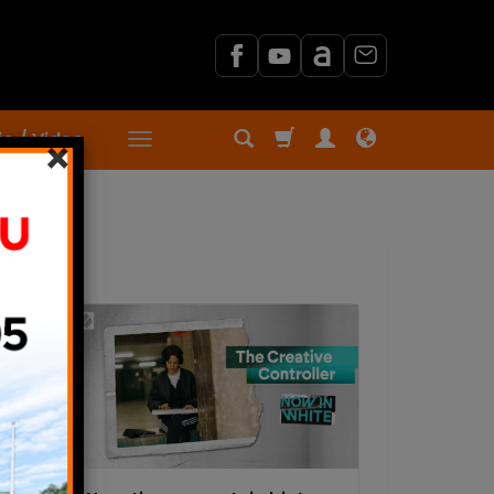
o / Video
×