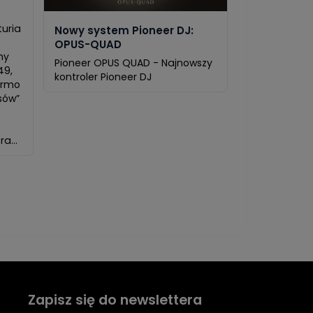
turia
Nowy system Pioneer DJ:
!
OPUS-QUAD
ny
Pioneer OPUS QUAD - Najnowszy
49,
kontroler Pioneer DJ
darmo
sów”
a...
Zapisz się do newslettera