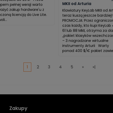
MKII od Arturia
pem pełnej wersji warto
ażyć zakup hardware'u z
Klawiatury KeyLab MKII od Ar
czoną licencją do Live Lite.
teraz kuszą jeszcze bardziej
li...
PROMOCJA: Przez ograniczo
czas każdy, kto kupi KeyLab 
61 lub 88 MkII, otrzyma za 
„pakiet klasyków wszechcza
– 3 nagradzane wirtualne
instrumenty Arturii Warty
ponad 400 $/€ pakiet zawier
1
2
3
4
5
»
»|
Zakupy