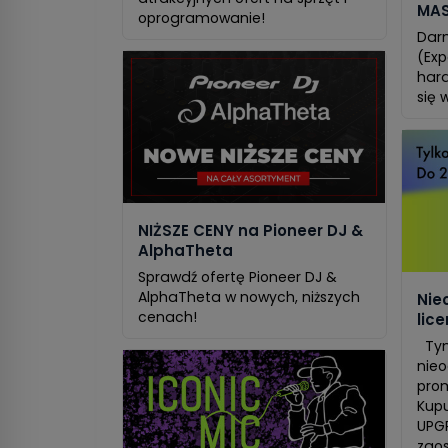
MAS
oprogramowanie!
Dar
(Exp
har
się w
NIŻSZE CENY na Pioneer DJ &
AlphaTheta
Sprawdź ofertę Pioneer DJ &
AlphaTheta w nowych, niższych
Nie
cenach!
lic
Tym
nieo
prom
Kupu
UPGR
zaos