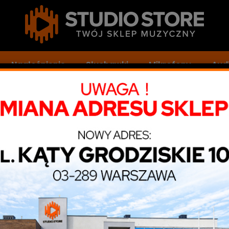
Nagłośnienie
Słuchawki
Mikrofony
Audi