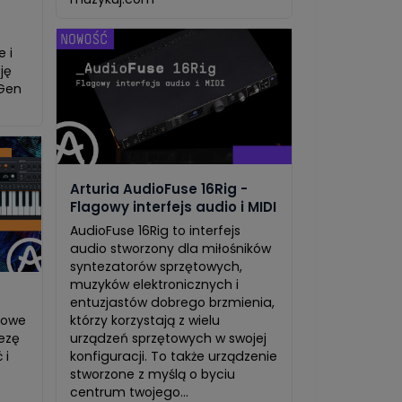
e i
ję
 Gen
Arturia AudioFuse 16Rig -
Flagowy interfejs audio i MIDI
AudioFuse 16Rig to interfejs
audio stworzony dla miłośników
syntezatorów sprzętowych,
muzyków elektronicznych i
entuzjastów dobrego brzmienia,
rowe
którzy korzystają z wielu
ezę
urządzeń sprzętowych w swojej
 i
konfiguracji. To także urządzenie
stworzone z myślą o byciu
centrum twojego...