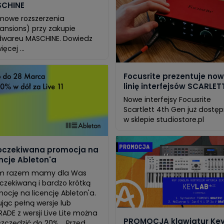
CHINE
mowe rozszerzenia
ansions) przy zakupie
dwareu MASCHINE. Dowiedz
ięcej ...
Focusrite prezentuje no
linię interfejsów SCARLET
Nowe interfejsy Focusrite
Scartlett 4th Gen już dostę
w sklepie studiostore.pl
oczekiwana promocja na
encje Ableton'a
 razem mamy dla Was
czekiwaną i bardzo krótką
ocję na licencję Ableton'a.
jąc pełną wersje lub
ADE z wersji Live Lite można
PROMOCJA klawiatur Ke
zczędzić do 20%. Przed