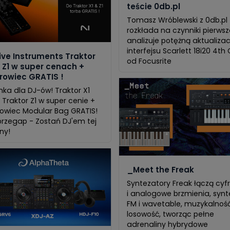
teście 0db.pl
Tomasz Wróblewski z 0db.pl
rozkłada na czynniki pierwsz
analizuje potężną aktualizac
interfejsu Scarlett 18i20 4th
ive Instruments Traktor
od Focusrite
& Z1 w super cenach +
rowiec GRATIS !
ka dla DJ-ów! Traktor X1
 Traktor Z1 w super cenie +
owiec Modular Bag GRATIS!
przegap - Zostań DJ'em tej
ny!
_Meet the Freak
Syntezatory Freak łączą cyf
i analogowe brzmienia, synt
FM i wavetable, muzykalność
losowość, tworząc pełne
adrenaliny hybrydowe