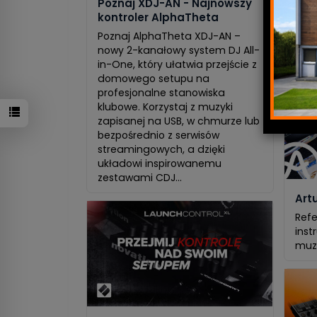
Poznaj XDJ-AN - Najnowszy
Pro
kontroler AlphaTheta
GRA
Poznaj AlphaTheta XDJ-AN –
Osło
nowy 2-kanałowy system DJ All-
H2e,
in-One, który ułatwia przejście z
domowego setupu na
profesjonalne stanowiska
klubowe. Korzystaj z muzyki
zapisanej na USB, w chmurze lub
bezpośrednio z serwisów
streamingowych, a dzięki
układowi inspirowanemu
zestawami CDJ...
Artu
Refe
inst
muz