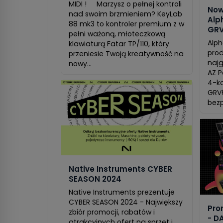
MIDI ! Marzysz o pełnej kontroli
Now
nad swoim brzmieniem? KeyLab
Alp
88 mk3 to kontroler premium z w
GRV
pełni ważoną, młoteczkową
Alph
klawiaturą Fatar TP/110, który
prod
przeniesie Twoją kreatywność na
najg
nowy...
AZ P
4-ka
GRV6
bezp
Native Instruments CYBER
SEASON 2024
Native Instruments prezentuje
CYBER SEASON 2024 - Największy
Pro
zbiór promocji, rabatów i
- D
atrakcyjnych ofert na sprzęt i