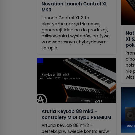
Novation Launch Control XL
MK3
Launch Control XL 3 to
elastyczne narzędzie nowej
generacji, idealne do produkcji,
Nat
miksowania i występów na żywo
X1 
w nowoczesnym, hybrydowym
pok
setupie.
Prom
albo
pokr
Nie 
wios
Aruria KeyLab 88 mk3 -
Kontrolery MIDI typu PREMIUM
Arturia KeyLab 88 mk3 –
perfekcja w świecie kontrolerów