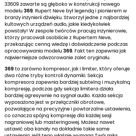
33609 zawarte są głęboko w konstrukcji nowego
modelu
369
. Rupert Neve był legendą i pionierem w
branży inżynierii dźwięku. Stworzył jedne z najbardziej
kultowych urządzeń audio, jakie kiedykolwiek
powstały! W zespole twórców pracują inżynierowie,
którzy pracowali osobiście z Rupertem Neve,
przekazując cenną wiedzę i doświadczenie podczas
opracowywania modelu
369
. Fakt ten zapewnia jak
najwierniejsze odwzorowanie zalet oryginału.
369
to zarówno kompresor, jak i limiter, który oferuje
dwa różne tryby kontroli dynamiki. Sekcja
kompresora zapewnia bardziej subtelną i muzykalną
kompresję, podczas gdy sekcja limitera działa
bardziej agresywnie na sygnał audio. Każda sekcja
wyposażona jest w przełączniki obrotowe,
pozwalające na precyzyjne i powtarzalne ustawienia,
co oznacza spójną kompresję dla każdej sesji
nagraniowej lub masteringowej. Możesz nawet
ustawić oba kanały na dokładnie takie same
ustawienia, jeśli tego właśnie wymaga Twój miks.