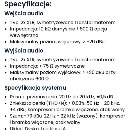
Specyfikacje:
Wejścia audio
Typ: 2x XLR, symetryzowane transformatorem
Impedancja: 10 kΩ domyślnie / 600 Ω opcja
wewnętrzna
Maksymalny poziom wejściowy: > +26 dBu
Wyjścia audio
Typ: 2x XLR, symetryzowane transformatorem
Impedancja: < 75 Ω symetryczne
Maksymalny poziom wyjściowy: > +26 dBu przy
obciążeniu 600 Ω
Specyfikacja systemu
Pasmo przenoszenia: 20 Hz do 20 kHz, ±0,5 dB
Zniekształcenia (THD+N): < 0,03%, 50 Hz - 20 kHz,
+4 dBu, kompresor i bramka włączone, atak wolny
Szum: -79 dBu, 22 Hz - 22 kHz (ważony), kompresor
i bramka włączone, atak wolny
Układ: Dyskretna klasa A