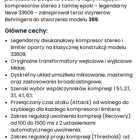
kompresorów stereo z tamtej epoki – legendarny
Neve 33609 – zainspirował teraz inżynierów
Behringera do stworzenia modelu
369
.
Główne cechy:
Legendarny dwukanałowy kompresor stereo i
limiter oparty na klasycznej konstrukcji modelu
33609;
Oryginalne transformatory wejściowe i wyjściowe
Midas;
Dyskretny układ umożliwia miksowanie, mastering
oraz zastosowania broadcastingowe;
Szeroki wybór współczynników kompresji: 1.5:1, 2:1,
3:1, 4:1, 6:1;
Przełączany czas ataku (Attack) od wolnego do
szybkiego dla każdego kompresora i limitera;
Zakres regulacji uwolnienia kompresji (Recovery):
od 100 do 1500 ms z 2 ustawieniami
automatycznego uwolnienia;
Zakres regulacji progu kompresji (Threshold): od