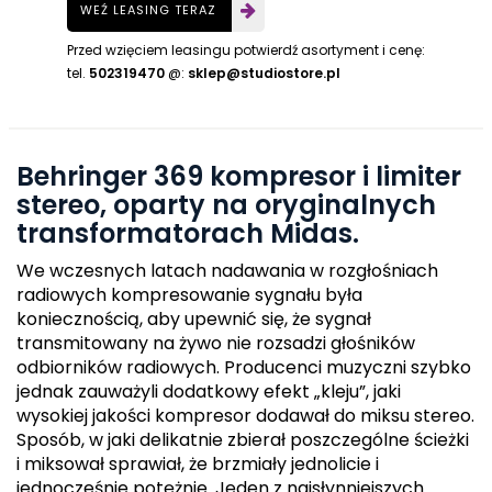
WEŹ LEASING TERAZ
Przed wzięciem leasingu potwierdź asortyment i cenę:
tel.
502319470
@:
sklep@studiostore.pl
Behringer 369
kompresor i limiter
stereo, oparty na oryginalnych
transformatorach Midas.
We wczesnych latach nadawania w rozgłośniach
radiowych kompresowanie sygnału była
koniecznością, aby upewnić się, że sygnał
transmitowany na żywo nie rozsadzi głośników
odbiorników radiowych. Producenci muzyczni szybko
jednak zauważyli dodatkowy efekt „kleju”, jaki
wysokiej jakości kompresor dodawał do miksu stereo.
Sposób, w jaki delikatnie zbierał poszczególne ścieżki
i miksował sprawiał, że brzmiały jednolicie i
jednocześnie potężnie. Jeden z najsłynniejszych