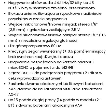
Nagrywanie plików audio 44,1 kHz/32 bity lub 48
kHz/32 bity w systemie zmienno-przecinkowym
Blokada uniemożliwiająca przypadkowe naciśniecie
przycisków w czasie nagrywania
Wejście mikrofonowe/liniowe minijack stereo 1/8”
(3,5 mm) z gniazdem zasilającym 2,5 V
Wyjście słuchawkowe/liniowe minijack stereo 1/8” (3,5
mm) z niezależna regulacja głośności
Filtr górnoprzepustowy 80 Hz
Precyzyjny zegar wewnętrzny (± 0,5 ppm) eliminujący
brak synchronizacji dźwięku i obrazu
Nagrywanie bezpośrednio na kartach microSD i
microSDHC o pojemności do 512 GB
Złącze USB-C do podłączenia programu F2 Editor w
celu wprowadzania ustawień
Zasilanie dwoma alkalicznymi lub litowymi bateriami
AAA, dwoma akumulatorkami NiMH albo zasilaczem
AD-17
Do 15 godzin ciągłej pracy (14 godzin w modelu F2-
BT) z dwoma bateriami alkalicznymi AAA