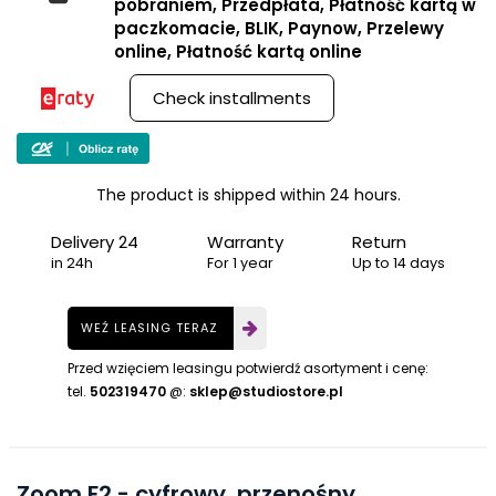
pobraniem, Przedpłata, Płatność kartą w
paczkomacie, BLIK, Paynow, Przelewy
online, Płatność kartą online
Check installments
The product is shipped within 24 hours.
Delivery 24
Warranty
Return
in 24h
For 1 year
Up to 14 days
WEŹ LEASING TERAZ
Przed wzięciem leasingu potwierdź asortyment i cenę:
tel.
502319470
@:
sklep@studiostore.pl
Zoom F2 - cyfrowy, przenośny