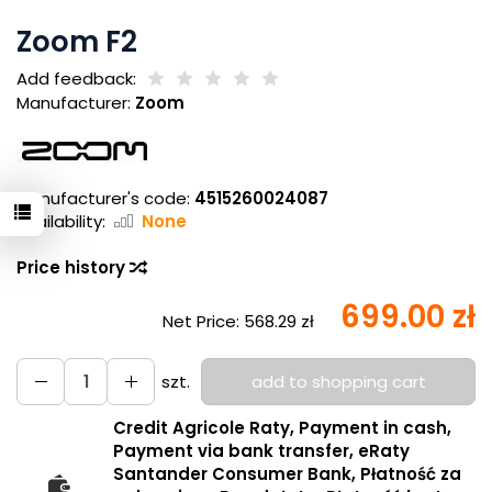
Zoom F2
Add feedback:
Manufacturer:
Zoom
Manufacturer's code:
4515260024087
Availability:
None
Price history
699.00 zł
Net Price:
568.29 zł
szt.
add to shopping cart
Credit Agricole Raty, Payment in cash,
Payment via bank transfer, eRaty
Santander Consumer Bank, Płatność za