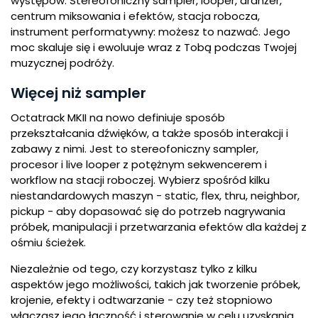
występów. Stereofoniczny sampler, looper, aranżer,
centrum miksowania i efektów, stacja robocza,
instrument performatywny: możesz to nazwać. Jego
moc skaluje się i ewoluuje wraz z Tobą podczas Twojej
muzycznej podróży.
Więcej niż sampler
Octatrack MKII na nowo definiuje sposób
przekształcania dźwięków, a także sposób interakcji i
zabawy z nimi. Jest to stereofoniczny sampler,
procesor i live looper z potężnym sekwencerem i
workflow na stacji roboczej. Wybierz spośród kilku
niestandardowych maszyn - static, flex, thru, neighbor,
pickup - aby dopasować się do potrzeb nagrywania
próbek, manipulacji i przetwarzania efektów dla każdej z
ośmiu ścieżek.
Niezależnie od tego, czy korzystasz tylko z kilku
aspektów jego możliwości, takich jak tworzenie próbek,
krojenie, efekty i odtwarzanie - czy też stopniowo
włączasz jego łączność i sterowanie w celu uzyskania