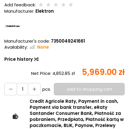
Add feedback:
Manufacturer:
Elektron
Manufacturer's code:
7350049241661
Availability:
None
Price history
5,969.00 zł
Net Price:
4,852.85 zł
pcs.
add to shopping cart
Credit Agricole Raty, Payment in cash,
Payment via bank transfer, eRaty
Santander Consumer Bank, Płatność za
pobraniem, Przedpłata, Płatność kartą w
paczkomacie, BLIK, Paynow, Przelewy