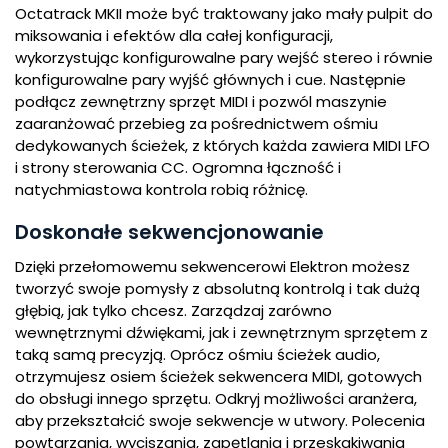
Octatrack MKII może być traktowany jako mały pulpit do
miksowania i efektów dla całej konfiguracji,
wykorzystując konfigurowalne pary wejść stereo i równie
konfigurowalne pary wyjść głównych i cue. Następnie
podłącz zewnętrzny sprzęt MIDI i pozwól maszynie
zaaranżować przebieg za pośrednictwem ośmiu
dedykowanych ścieżek, z których każda zawiera MIDI LFO
i strony sterowania CC. Ogromna łączność i
natychmiastowa kontrola robią różnicę.
Doskonałe sekwencjonowanie
Dzięki przełomowemu sekwencerowi Elektron możesz
tworzyć swoje pomysły z absolutną kontrolą i tak dużą
głębią, jak tylko chcesz. Zarządzaj zarówno
wewnętrznymi dźwiękami, jak i zewnętrznym sprzętem z
taką samą precyzją. Oprócz ośmiu ścieżek audio,
otrzymujesz osiem ścieżek sekwencera MIDI, gotowych
do obsługi innego sprzętu. Odkryj możliwości aranżera,
aby przekształcić swoje sekwencje w utwory. Polecenia
powtarzania, wyciszania, zapętlania i przeskakiwania