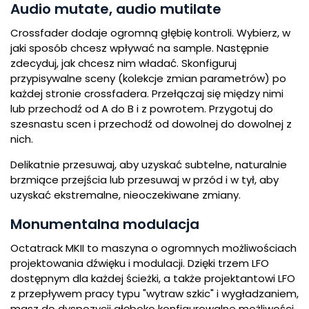
Audio mutate, audio mutilate
Crossfader dodaje ogromną głębię kontroli. Wybierz, w
jaki sposób chcesz wpływać na sample. Następnie
zdecyduj, jak chcesz nim władać. Skonfiguruj
przypisywalne sceny (kolekcje zmian parametrów) po
każdej stronie crossfadera. Przełączaj się między nimi
lub przechodź od A do B i z powrotem. Przygotuj do
szesnastu scen i przechodź od dowolnej do dowolnej z
nich.
Delikatnie przesuwaj, aby uzyskać subtelne, naturalnie
brzmiące przejścia lub przesuwaj w przód i w tył, aby
uzyskać ekstremalne, nieoczekiwane zmiany.
Monumentalna modulacja
Octatrack MKII to maszyna o ogromnych możliwościach
projektowania dźwięku i modulacji. Dzięki trzem LFO
dostępnym dla każdej ścieżki, a także projektantowi LFO
z przepływem pracy typu "wytraw szkic" i wygładzaniem,
masz do dyspozycji głęboko konfigurowalne możliwości