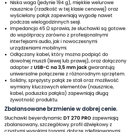
Niska waga (jedynie 194 g), miękkie welurowe
nausznice (rzadkość w tej klasie cenowej) oraz
wyściełany pałąk zapewniają wygodę nawet
podczas wielogodzinnych sesji.
Impedancja 45 Ω sprawia, że słuchawki są gotowe
do współpracy zarówno z profesjonalnymi
interfejsami audio, jak i nowoczesnymi
urządzeniami mobilnymi.
Odłączany kabel, który można podpiąć do
dowolnej muszli (lewej lub prawej), oraz dołączony
adapter z
USB-C na 3,5 mm jack
gwarantują
uniwersalne połączenie z różnorodnym sprzętem.
Solidny, sprężysty pałąk ze stali oraz możliwość
wymiany kluczowych elementów (nausznice,
kabel, poduszka pałąka) zapewniają długą
żywotność produktu.
Zbalansowane brzmienie w dobrej cenie.
Słuchawki beyerdynamic
DT 270 PRO
zapewniają
zbalansowany, szczegółowy profil dźwiękowy z
czystymi wysokimi tonami, dobrze zdefiniowanymi