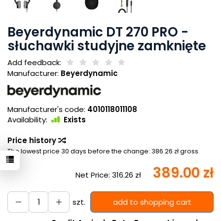
Beyerdynamic DT 270 PRO -
słuchawki studyjne zamknięte
Add feedback:
Manufacturer:
Beyerdynamic
Manufacturer's code:
4010118011108
Availability:
Exists
Price history
The lowest price 30 days before the change:
386.26 zł gross
389.00 zł
Net Price:
316.26 zł
szt.
add to shopping cart