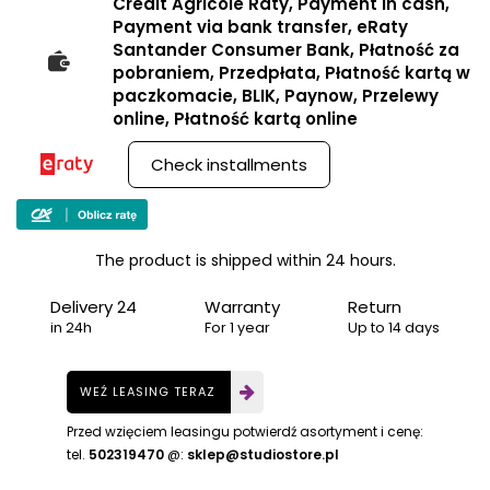
Credit Agricole Raty, Payment in cash,
Payment via bank transfer, eRaty
Santander Consumer Bank, Płatność za
pobraniem, Przedpłata, Płatność kartą w
paczkomacie, BLIK, Paynow, Przelewy
online, Płatność kartą online
Check installments
The product is shipped within 24 hours.
Delivery 24
Warranty
Return
in 24h
For 1 year
Up to 14 days
WEŹ LEASING TERAZ
Przed wzięciem leasingu potwierdź asortyment i cenę:
tel.
502319470
@:
sklep@studiostore.pl