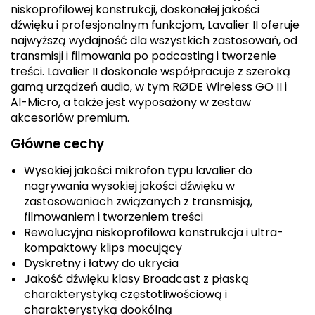
niskoprofilowej konstrukcji, doskonałej jakości
dźwięku i profesjonalnym funkcjom, Lavalier II oferuje
najwyższą wydajność dla wszystkich zastosowań, od
transmisji i filmowania po podcasting i tworzenie
treści. Lavalier II doskonale współpracuje z szeroką
gamą urządzeń audio, w tym RØDE Wireless GO II i
AI-Micro, a także jest wyposażony w zestaw
akcesoriów premium.
Główne cechy
Wysokiej jakości mikrofon typu lavalier do
nagrywania wysokiej jakości dźwięku w
zastosowaniach związanych z transmisją,
filmowaniem i tworzeniem treści
Rewolucyjna niskoprofilowa konstrukcja i ultra-
kompaktowy klips mocujący
Dyskretny i łatwy do ukrycia
Jakość dźwięku klasy Broadcast z płaską
charakterystyką częstotliwościową i
charakterystyką dookólną