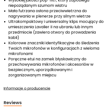
Wysokiej jakości pop-filtr, który zapobiega
niepożądanym szumom wiatru
Mała futrzana osłona przeciwwietrzna do
nagrywania w plenerze przy silnym wietrze
Ultrakompaktowy i uniwersalny klips mocujący do
umieszczenia Lavalier II na ubraniu lub innym
przedmiocie (zawiera otwory do prowadzenia
kabli)
Kolorowe znaczniki identyfikacyjne do śledzenia
Twoich mikrofonów w konfiguracjach z wieloma
mikrofonami
Poręczne etui na zamek błyskawiczny do
przechowywania mikrofonów i akcesoriów w
bezpiecznym, uporządkowanym i
zorganizowanym miejscu
Informacje o producencie
Reviews