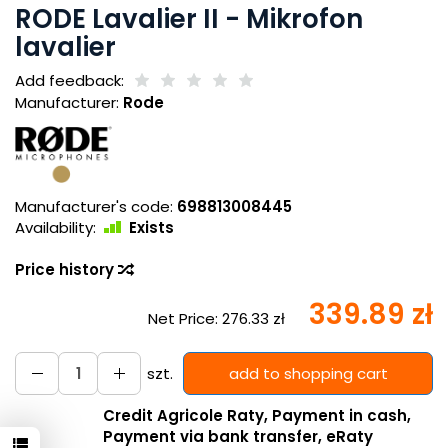
RODE Lavalier II - Mikrofon
lavalier
Add feedback:
Manufacturer:
Rode
Manufacturer's code:
698813008445
Availability:
Exists
Price history
339.89 zł
Net Price:
276.33 zł
szt.
add to shopping cart
Credit Agricole Raty, Payment in cash,
Payment via bank transfer, eRaty