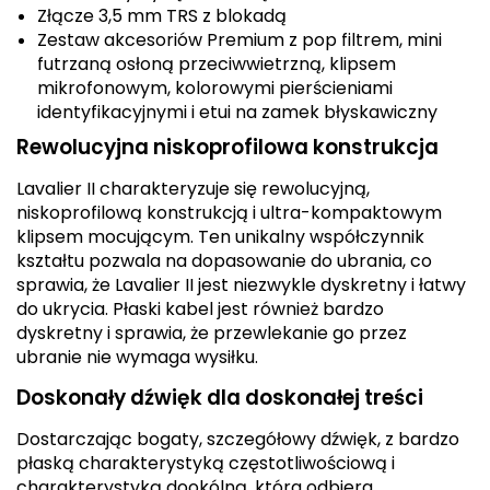
Złącze 3,5 mm TRS z blokadą
Zestaw akcesoriów Premium z pop filtrem, mini
futrzaną osłoną przeciwwietrzną, klipsem
mikrofonowym, kolorowymi pierścieniami
identyfikacyjnymi i etui na zamek błyskawiczny
Rewolucyjna niskoprofilowa konstrukcja
Lavalier II charakteryzuje się rewolucyjną,
niskoprofilową konstrukcją i ultra-kompaktowym
klipsem mocującym. Ten unikalny współczynnik
kształtu pozwala na dopasowanie do ubrania, co
sprawia, że Lavalier II jest niezwykle dyskretny i łatwy
do ukrycia. Płaski kabel jest również bardzo
dyskretny i sprawia, że przewlekanie go przez
ubranie nie wymaga wysiłku.
Doskonały dźwięk dla doskonałej treści
Dostarczając bogaty, szczegółowy dźwięk, z bardzo
płaską charakterystyką częstotliwościową i
charakterystyką dookólną, która odbiera