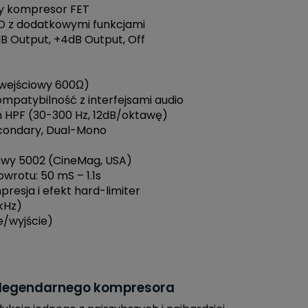
wy kompresor FET
 D z dodatkowymi funkcjami
dB Output, +4dB Output, Off
k wejściowy 600Ω)
mpatybilność z interfejsami audio
in HPF (30-300 Hz, 12dB/oktawę)
econdary, Dual-Mono
iowy 5002 (CineMag, USA)
owrotu: 50 mS – 1.1s
resja i efekt hard-limiter
kHz)
e/wyjście)
 legendarnego kompresora