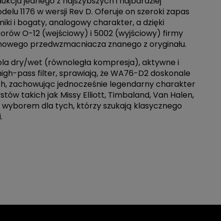
cja jednego z najszybszych i najbardziej
lu 1176 w wersji Rev D. Oferuje on szeroki zapas
i i bogaty, analogowy charakter, a dzięki
orów O-12 (wejściowy) i 5002 (wyjściowy) firmy
umowego przedwzmacniacza znanego z oryginału.
ola dry/wet (równoległa kompresja), aktywne i
igh-pass filter, sprawiają, że WA76-D2 doskonale
h, zachowując jednocześnie legendarny charakter
tów takich jak Missy Elliott, Timbaland, Van Halen,
m wyborem dla tych, którzy szukają klasycznego
.