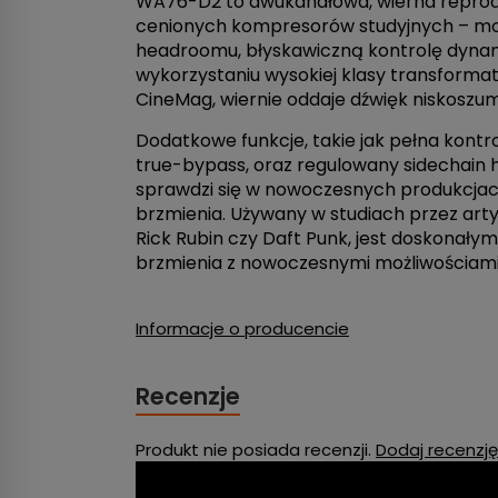
WA76-D2 to dwukanałowa, wierna reproduk
cenionych kompresorów studyjnych – mode
headroomu, błyskawiczną kontrolę dynamik
wykorzystaniu wysokiej klasy transformat
CineMag, wiernie oddaje dźwięk niskosz
Dodatkowe funkcje, takie jak pełna kontr
true-bypass, oraz regulowany sidechain h
sprawdzi się w nowoczesnych produkcjac
brzmienia. Używany w studiach przez artys
Rick Rubin czy Daft Punk, jest doskonały
brzmienia z nowoczesnymi możliwościami
Informacje o producencie
Recenzje
Produkt nie posiada recenzji.
Dodaj recenzję