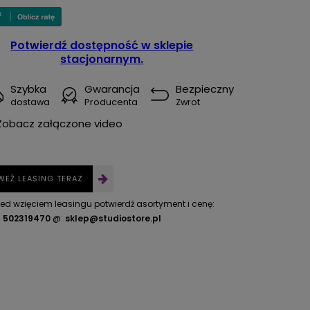
Potwierdź dostępność w sklepie
stacjonarnym.
Szybka
Gwarancja
Bezpieczny
dostawa
Producenta
Zwrot
Zobacz załączone video
WEŹ LEASING TERAZ
zed wzięciem leasingu potwierdź asortyment i cenę:
.
502319470
@:
sklep@studiostore.pl