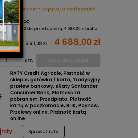
tępność:
Na zamówienie - zapytaj o dostępność
toria ceny
iższa cena 30 dni przed obniżką:
4 688,00 zł brutto
4 688,00 zł
ena netto:
3 811,38 zł
szt.
Dodaj do koszyka
RATY Credit Agricole, Płatność w
sklepie, gotówka / karta, Tradycyjny
przelew bankowy, eRaty Santander
Consumer Bank, Płatność za
pobraniem, Przedpłata, Płatność
kartą w paczkomacie, BLIK, Paynow,
Przelewy online, Płatność kartą
online
Sprawdź raty