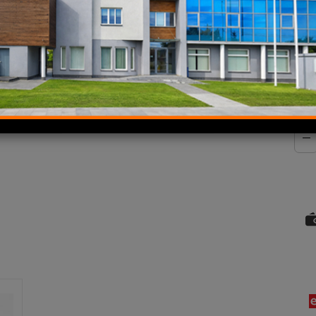
Dos
His
Najn
C