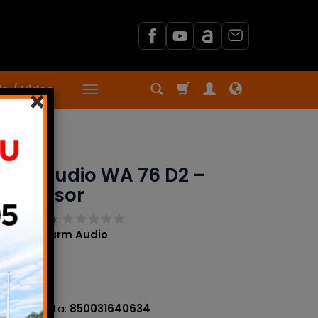
o / Video
×
esor
rm Audio WA 76 D2 –
ompresor
j recenzję:
ducent:
Warm Audio
 producenta:
850031640634