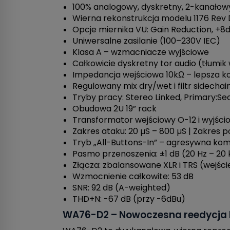
100% analogowy, dyskretny, 2-kanało
Wierna rekonstrukcja modelu 1176 Rev
Opcje miernika VU: Gain Reduction, +8
Uniwersalne zasilanie (100–230V IEC)
Klasa A – wzmacniacze wyjściowe
Całkowicie dyskretny tor audio (tłumi
Impedancja wejściowa 10kΩ – lepsza ko
Regulowany mix dry/wet i filtr sidecha
Tryby pracy: Stereo Linked, Primary:S
Obudowa 2U 19” rack
Transformator wejściowy O-12 i wyjśc
Zakres ataku: 20 µS – 800 µS | Zakres p
Tryb „All-Buttons-In” – agresywna komp
Pasmo przenoszenia: ±1 dB (20 Hz – 20 
Złącza: zbalansowane XLR i TRS (wejści
Wzmocnienie całkowite: 53 dB
SNR: 92 dB (A-weighted)
THD+N: -67 dB (przy -6dBu)
WA76-D2 – Nowoczesna reedycja