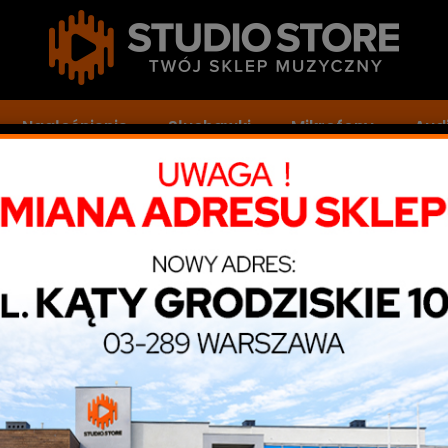
Nagłośnienie
Słuchawki
Mikrofony
Audi
i efektowe
Limitery/kompresory
Warm Audio WA 76 D2 – Kompr
Wa
K
Doda
Pro
Kod