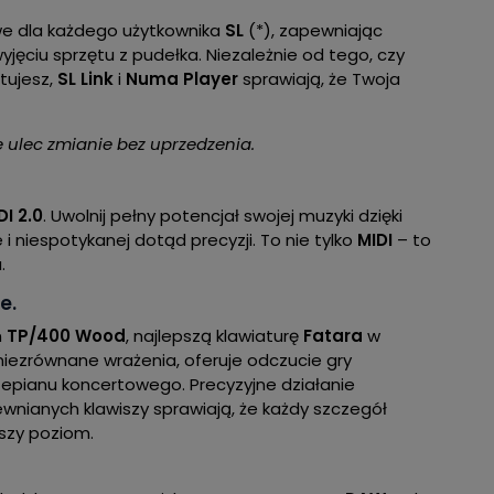
owe dla każdego użytkownika
SL
(*), zapewniając
ęciu sprzętu z pudełka. Niezależnie od tego, czy
tujesz,
SL Link
i
Numa Player
sprawiają, że Twoja
ulec zmianie bez uprzedzenia.
DI 2.0
. Uwolnij pełny potencjał swojej muzyki dzięki
i niespotykanej dotąd precyzji. To nie tylko
MIDI
– to
.
e.
m
TP/400 Wood
, najlepszą klawiaturę
Fatara
w
 niezrównane wrażenia, oferuje odczucie gry
epianu koncertowego. Precyzyjne działanie
nianych klawiszy sprawiają, że każdy szczegół
ższy poziom.