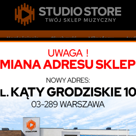
Nagłośnienie
Słuchawki
Mikrofony
Audi
Studiologic SL88 GT MK2 - 5 LAT GWARANCJI
St
5
Doda
Pro
Kod
Dos