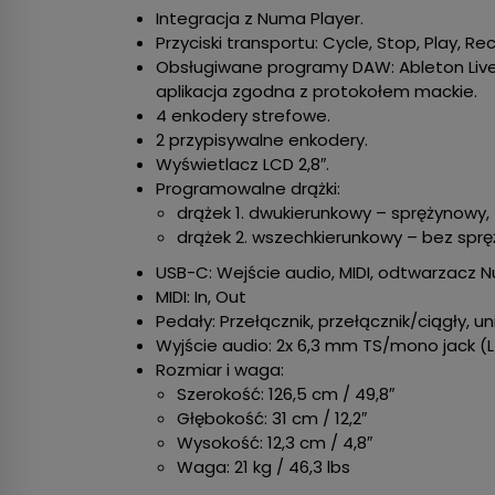
Integracja z Numa Player.
Przyciski transportu: Cycle, Stop, Play, Re
Obsługiwane programy DAW: Ableton Live,
aplikacja zgodna z protokołem mackie.
4 enkodery strefowe.
2 przypisywalne enkodery.
Wyświetlacz LCD 2,8″.
Programowalne drążki:
drążek 1. dwukierunkowy – sprężynowy,
drążek 2. wszechkierunkowy – bez sprę
USB-C: Wejście audio, MIDI, odtwarzacz N
MIDI: In, Out
Pedały: Przełącznik, przełącznik/ciągły, u
Wyjście audio: 2x 6,3 mm TS/mono jack (
Rozmiar i waga:
Szerokość: 126,5 cm / 49,8″
Głębokość: 31 cm / 12,2″
Wysokość: 12,3 cm / 4,8″
Waga: 21 kg / 46,3 lbs