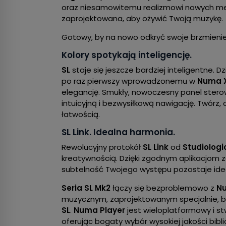
oraz niesamowitemu realizmowi nowych mec
zaprojektowana, aby ożywić Twoją muzykę.
Gotowy, by na nowo odkryć swoje brzmieni
Kolory spotykają inteligencję.
SL
staje się jeszcze bardziej inteligentne. D
po raz pierwszy wprowadzonemu w
Numa X
elegancję. Smukły, nowoczesny panel stero
intuicyjną i bezwysiłkową nawigację. Twórz, 
łatwością.
SL Link. Idealna harmonia.
Rewolucyjny protokół
SL Link
od
Studiologi
kreatywnością. Dzięki zgodnym aplikacjom z
subtelność Twojego występu pozostaje ide
Seria SL Mk2
łączy się bezproblemowo z
Nu
muzycznym, zaprojektowanym specjalnie, b
SL
.
Numa Player
jest wieloplatformowy i s
oferując bogaty wybór wysokiej jakości bibl