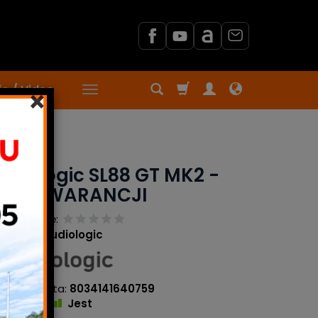
o / Video
×
udiologic SL88 GT MK2 -
 LAT GWARANCJI
j recenzję:
ducent:
Studiologic
 producenta:
8034141640759
tępność:
Jest