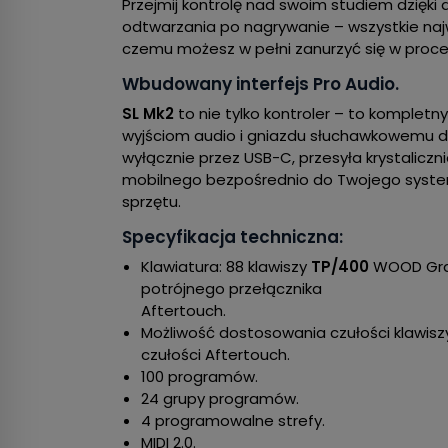
Przejmij kontrolę nad swoim studiem dzię
odtwarzania po nagrywanie – wszystkie najwa
czemu możesz w pełni zanurzyć się w proc
Wbudowany interfejs Pro Audio.
SL Mk2
to nie tylko kontroler – to komplet
wyjściom audio i gniazdu słuchawkowemu dz
wyłącznie przez USB-C, przesyła krystaliczn
mobilnego bezpośrednio do Twojego syst
sprzętu.
Specyfikacja techniczna:
Klawiatura: 88 klawiszy
TP/400
WOOD Gra
potrójnego przełącznika
Aftertouch.
Możliwość dostosowania czułości klawiszy
czułości Aftertouch.
100 programów.
24 grupy programów.
4 programowalne strefy.
MIDI 2.0.