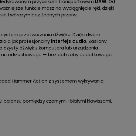
ki dedykowanym przyciskom transportowym
DAW
. Od
żniejsze funkcje masz na wyciągnięcie ręki, dzięki
esie twórczym bez żadnych przerw.
ny system przetwarzania dźwięku. Dzięki dwóm
iała jak profesjonalny
interfejs audio
. Zasilany
ie czysty dźwięk z komputera lub urządzenia
emu odsłuchowego — bez potrzeby dodatkowego
ded Hammer Action z systemem wykrywania
, balansu pomiędzy czarnymi i białymi klawiszami,