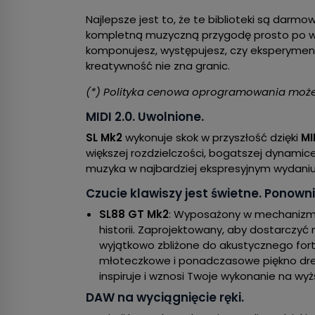
Najlepsze jest to, że te biblioteki są darm
kompletną muzyczną przygodę prosto po wyj
komponujesz, występujesz, czy eksperymen
kreatywność nie zna granic.
(*) Polityka cenowa oprogramowania może 
MIDI 2.0. Uwolnione.
SL Mk2
wykonuje skok w przyszłość dzięki
MI
większej rozdzielczości, bogatszej dynamice 
muzyka w najbardziej ekspresyjnym wydaniu
Czucie klawiszy jest świetne. Ponowni
SL88 GT Mk2
: Wyposażony w mechaniz
historii. Zaprojektowany, aby dostarczyć
wyjątkowo zbliżone do akustycznego fort
młoteczkowe i ponadczasowe piękno drew
inspiruje i wznosi Twoje wykonanie na wy
DAW na wyciągnięcie ręki.