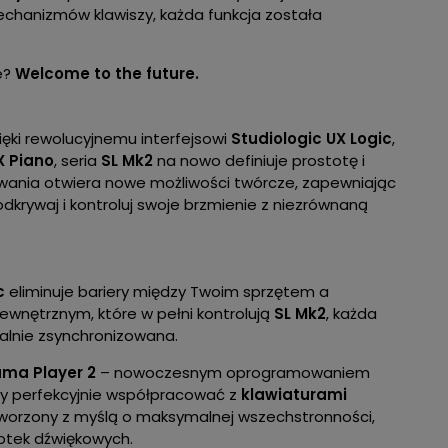
hanizmów klawiszy, każda funkcja została
e?
Welcome to the future.
zięki rewolucyjnemu interfejsowi
Studiologic UX Logic
,
 Piano
, seria
SL Mk2
na nowo definiuje prostotę i
wania otwiera nowe możliwości twórcze, zapewniając
odkrywaj i kontroluj swoje brzmienie z niezrównaną
c
eliminuje bariery między Twoim sprzętem a
ewnętrznym, które w pełni kontrolują
SL Mk2
, każda
alnie zsynchronizowana.
ma Player 2
– nowoczesnym oprogramowaniem
y perfekcyjnie współpracować z
klawiaturami
tworzony z myślą o maksymalnej wszechstronności,
iotek dźwiękowych.