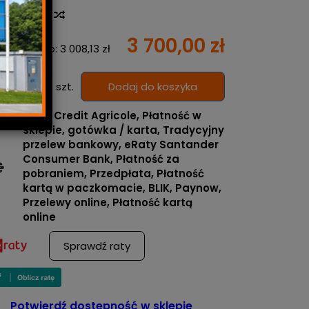
toria ceny
3 700,00 zł
Cena netto:
3 008,13 zł
szt.
Dodaj do koszyka
RATY Credit Agricole, Płatność w
sklepie, gotówka / karta, Tradycyjny
przelew bankowy, eRaty Santander
Consumer Bank, Płatność za
pobraniem, Przedpłata, Płatność
kartą w paczkomacie, BLIK, Paynow,
Przelewy online, Płatność kartą
online
Sprawdź raty
Potwierdź dostępność w sklepie