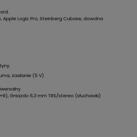
cord.
 Apple Logic Pro, Steinberg Cubase, dowolna
żyny.
uma, zasilanie (5 V)
niwersalny
L+R), Gniazdo 6,3 mm TRS/stereo (słuchawki)