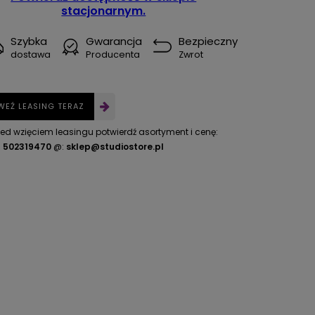
stacjonarnym.
Szybka
Gwarancja
Bezpieczny
dostawa
Producenta
Zwrot
WEŹ LEASING TERAZ
zed wzięciem leasingu potwierdź asortyment i cenę:
.
502319470
@:
sklep@studiostore.pl