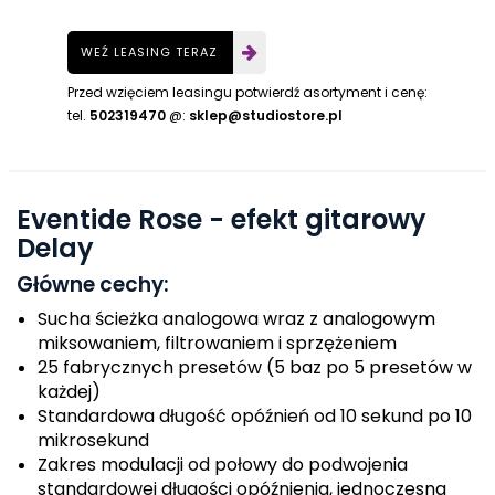
WEŹ LEASING TERAZ
Przed wzięciem leasingu potwierdź asortyment i cenę:
tel.
502319470
@:
sklep@studiostore.pl
Eventide Rose - efekt gitarowy
Delay
Główne cechy:
Sucha ścieżka analogowa wraz z analogowym
miksowaniem, filtrowaniem i sprzężeniem
25 fabrycznych presetów (5 baz po 5 presetów w
każdej)
Standardowa długość opóźnień od 10 sekund po 10
mikrosekund
Zakres modulacji od połowy do podwojenia
standardowej długości opóźnienia, jednoczesna