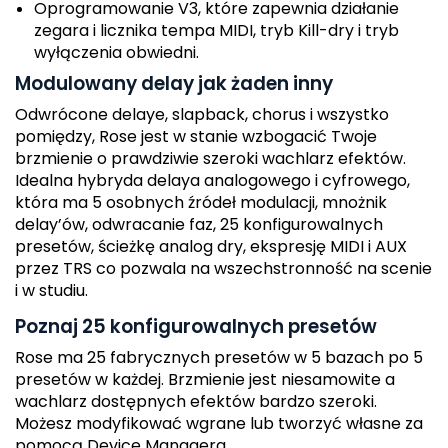
Oprogramowanie V3, które zapewnia działanie
zegara i licznika tempa MIDI, tryb Kill-dry i tryb
wyłączenia obwiedni.
Modulowany delay jak żaden inny
Odwrócone delaye, slapback, chorus i wszystko
pomiędzy, Rose jest w stanie wzbogacić Twoje
brzmienie o prawdziwie szeroki wachlarz efektów.
Idealna hybryda delaya analogowego i cyfrowego,
która ma 5 osobnych źródeł modulacji, mnożnik
delay’ów, odwracanie faz, 25 konfigurowalnych
presetów, ścieżkę analog dry, ekspresję MIDI i AUX
przez TRS co pozwala na wszechstronność na scenie
i w studiu.
Poznaj 25 konfigurowalnych presetów
Rose ma 25 fabrycznych presetów w 5 bazach po 5
presetów w każdej. Brzmienie jest niesamowite a
wachlarz dostępnych efektów bardzo szeroki.
Możesz modyfikować wgrane lub tworzyć własne za
pomocą Device Managera.