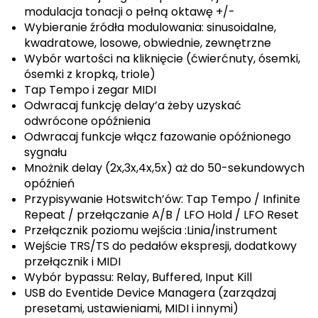
modulacja tonacji o pełną oktawę +/-
Wybieranie źródła modulowania: sinusoidalne,
kwadratowe, losowe, obwiednie, zewnętrzne
Wybór wartości na kliknięcie (ćwierćnuty, ósemki,
ósemki z kropką, triole)
Tap Tempo i zegar MIDI
Odwracaj funkcję delay’a żeby uzyskać
odwrócone opóźnienia
Odwracaj funkcje włącz fazowanie opóźnionego
sygnału
Mnożnik delay (2x,3x,4x,5x) aż do 50-sekundowych
opóźnień
Przypisywanie Hotswitch’ów: Tap Tempo / Infinite
Repeat / przełączanie A/B / LFO Hold / LFO Reset
Przełącznik poziomu wejścia :Linia/instrument
Wejście TRS/TS do pedałów ekspresji, dodatkowy
przełącznik i MIDI
Wybór bypassu: Relay, Buffered, Input Kill
USB do Eventide Device Managera (zarządzaj
presetami, ustawieniami, MIDI i innymi)