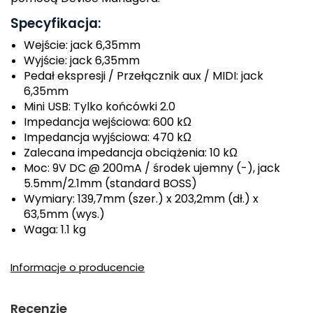
Specyfikacja:
Wejście: jack 6,35mm
Wyjście: jack 6,35mm
Pedał ekspresji / Przełącznik aux / MIDI: jack
6,35mm
Mini USB: Tylko końcówki 2.0
Impedancja wejściowa: 600 kΩ
Impedancja wyjściowa: 470 kΩ
Zalecana impedancja obciążenia: 10 kΩ
Moc: 9V DC @ 200mA / środek ujemny (-), jack
5.5mm/2.1mm (standard BOSS)
Wymiary: 139,7mm (szer.) x 203,2mm (dł.) x
63,5mm (wys.)
Waga: 1.1 kg
Informacje o producencie
Recenzje