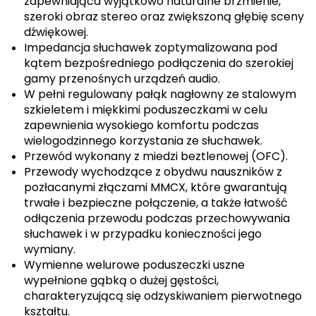
zapewniająca wyjątkowo naturalne brzmienie,
szeroki obraz stereo oraz zwiększoną głębię sceny
dźwiękowej.
Impedancja słuchawek zoptymalizowana pod
kątem bezpośredniego podłączenia do szerokiej
gamy przenośnych urządzeń audio.
W pełni regulowany pałąk nagłowny ze stalowym
szkieletem i miękkimi poduszeczkami w celu
zapewnienia wysokiego komfortu podczas
wielogodzinnego korzystania ze słuchawek.
Przewód wykonany z miedzi beztlenowej (OFC).
Przewody wychodzące z obydwu nauszników z
pozłacanymi złączami MMCX, które gwarantują
trwałe i bezpieczne połączenie, a także łatwość
odłączenia przewodu podczas przechowywania
słuchawek i w przypadku konieczności jego
wymiany.
Wymienne welurowe poduszeczki uszne
wypełnione gąbką o dużej gęstości,
charakteryzującą się odzyskiwaniem pierwotnego
kształtu.