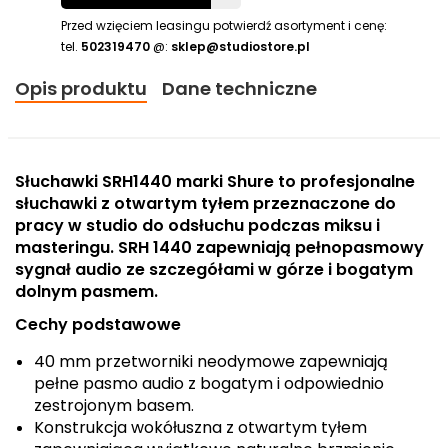
Przed wzięciem leasingu potwierdź asortyment i cenę:
tel.
502319470
@:
sklep@studiostore.pl
Opis produktu
Dane techniczne
Słuchawki
SRH1440
marki
Shure
to profesjonalne
słuchawki z otwartym tyłem przeznaczone do
pracy w studio do odsłuchu podczas miksu i
masteringu. SRH 1440 zapewniają pełnopasmowy
sygnał audio ze szczegółami w górze i bogatym
dolnym pasmem.
Cechy podstawowe
40 mm przetworniki neodymowe zapewniają
pełne pasmo audio z bogatym i odpowiednio
zestrojonym basem.
Konstrukcja wokółuszna z otwartym tyłem