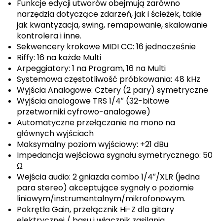
Funkcje edycji utworów obejmują zarówno
narzędzia dotyczące zdarzeń, jak i ścieżek, takie
jak kwantyzacja, swing, remapowanie, skalowanie
kontrolera i inne.
Sekwencery krokowe MIDI CC: 16 jednocześnie
Riffy: 16 na każde Multi
Arpeggiatory: 1 na Program, 16 na Multi
Systemowa częstotliwość próbkowania: 48 kHz
Wyjścia Analogowe: Cztery (2 pary) symetryczne
Wyjścia analogowe TRS 1/4″ (32-bitowe
przetworniki cyfrowo-analogowe)
Automatyczne przełączanie na mono na
głównych wyjściach
Maksymalny poziom wyjściowy: +21 dBu
Impedancja wejściowa sygnału symetrycznego: 50
Ω
Wejścia audio: 2 gniazda combo 1/4″/XLR (jedna
para stereo) akceptujące sygnały o poziomie
liniowym/instrumentalnym/mikrofonowym.
Pokrętła Gain, przełącznik Hi-Z dla gitary
elektrycznej / basu i włącznik zasilania