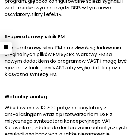
program, głęboko konfigurowalne ścieżki sygnału i
wiele modułowych narzędzi DSP, w tym nowe
oscylatory, filtry i efekty.
6-operatorowy silnik FM
6-operatorowy silnik FM z możliwością ładowania
oryginalnych plików FM SysEx. Warstwy FM są
nowym dodatkiem do programów VAST i mogą być
łączone z funkcjami VAST, aby wyjść daleko poza
klasyczną syntezę FM.
Wirtualny analog
Wbudowane w K2700 potężne oscylatory z
antyaliasingiem wraz z przetwarzaniem DSP z
mitycznego syntezatora koncepcyjnego VA1
Kurzweila są zdolne do dostarczania autentycznych
emulacji analogowych, a także niesamowicie