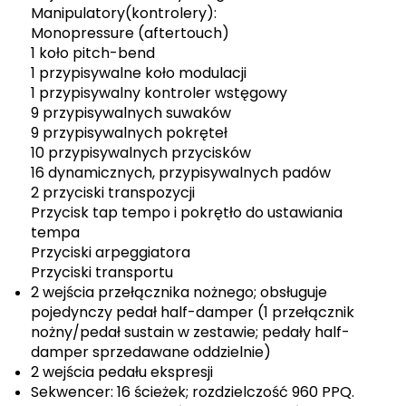
Manipulatory(kontrolery):
Monopressure (aftertouch)
1 koło pitch-bend
1 przypisywalne koło modulacji
1 przypisywalny kontroler wstęgowy
9 przypisywalnych suwaków
9 przypisywalnych pokręteł
10 przypisywalnych przycisków
16 dynamicznych, przypisywalnych padów
2 przyciski transpozycji
Przycisk tap tempo i pokrętło do ustawiania
tempa
Przyciski arpeggiatora
Przyciski transportu
2 wejścia przełącznika nożnego; obsługuje
pojedynczy pedał half-damper (1 przełącznik
nożny/pedał sustain w zestawie; pedały half-
damper sprzedawane oddzielnie)
2 wejścia pedału ekspresji
Sekwencer: 16 ścieżek; rozdzielczość 960 PPQ.