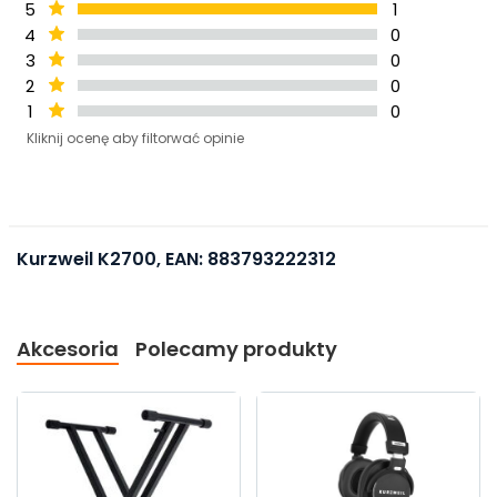
5
1
4
0
3
0
2
0
1
0
Kliknij ocenę aby filtorwać opinie
Kurzweil K2700, EAN: 883793222312
Akcesoria
Polecamy produkty