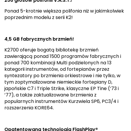
256 głosów polifonii V.A.S.T.!
Ponad 5-krotnie większa polifonia niż w jakimkolwiek
poprzednim modelu z serii K2!
4,5 GB fabrycznych brzmień!
K2700 oferuje bogatą bibliotekę brzmień
zawierającą ponad 1500 programów fabrycznych i
ponad 700 kombinacji Multi podzielonych na 13
kategorii instrumentów, od fortepianów przez
syntezatory po brzmienia orkiestrowe i nie tylko, w
tym zoptymalizowane niemieckie fortepiany D,
japońskie C7 i Triple Strike, klasyczne EP Tine (’73 i
’77), a także zaktualizowane brzmienia z
popularnych instrumentów Kurzwiela SP6, PC3/4 i
rozszerzenia KORE64.
Opatentowana technologia FlashPlay®