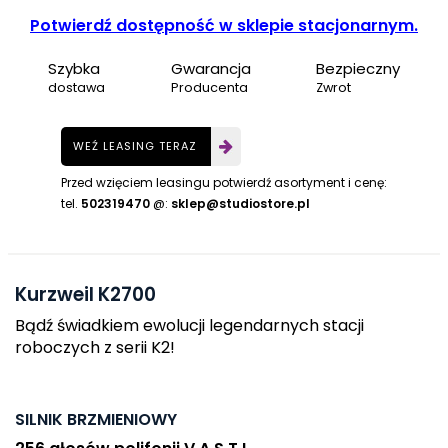
Potwierdź dostępność w sklepie stacjonarnym.
Szybka
Gwarancja
Bezpieczny
dostawa
Producenta
Zwrot
WEŹ LEASING TERAZ
Przed wzięciem leasingu potwierdź asortyment i cenę:
tel.
502319470
@:
sklep@studiostore.pl
Kurzweil K2700
Bądź świadkiem ewolucji legendarnych stacji
roboczych z serii K2!
SILNIK BRZMIENIOWY