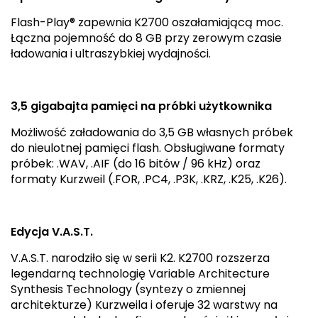
Flash-Play® zapewnia K2700 oszałamiającą moc.
Łączna pojemność do 8 GB przy zerowym czasie
ładowania i ultraszybkiej wydajności.
3,5 gigabajta pamięci na próbki użytkownika
Możliwość załadowania do 3,5 GB własnych próbek
do nieulotnej pamięci flash. Obsługiwane formaty
próbek: .WAV, .AIF (do 16 bitów / 96 kHz) oraz
formaty Kurzweil (.FOR, .PC4, .P3K, .KRZ, .K25, .K26).
Edycja V.A.S.T.
V.A.S.T. narodziło się w serii K2. K2700 rozszerza
legendarną technologię Variable Architecture
Synthesis Technology (syntezy o zmiennej
architekturze) Kurzweila i oferuje 32 warstwy na